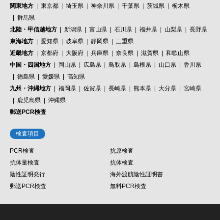
関東地方
東京都
埼玉県
神奈川県
千葉県
茨城県
栃木県
群馬県
北陸・甲信越地方
新潟県
富山県
石川県
福井県
山梨県
長野県
東海地方
愛知県
岐阜県
静岡県
三重県
近畿地方
京都府
大阪府
兵庫県
奈良県
滋賀県
和歌山県
中国・四国地方
岡山県
広島県
鳥取県
島根県
山口県
香川県
徳島県
愛媛県
高知県
九州・沖縄地方
福岡県
佐賀県
長崎県
熊本県
大分県
宮崎県
鹿児島県
沖縄県
郵送PCR検査
検査項目
PCR検査
抗原検査
抗体量検査
抗体検査
陰性証明発行
海外渡航陰性証明書
郵送PCR検査
無料PCR検査