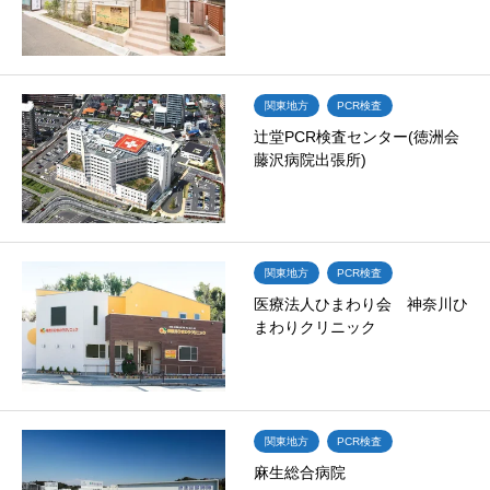
関東地方
PCR検査
辻堂PCR検査センター(徳洲会
藤沢病院出張所)
関東地方
PCR検査
医療法人ひまわり会 神奈川ひ
まわりクリニック
関東地方
PCR検査
麻生総合病院