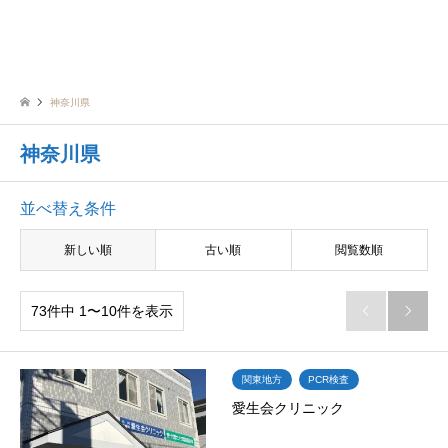
神奈川県
神奈川県
並べ替え条件
新しい順
古い順
閲覧数順
73件中 1〜10件を表示


関東地方
PCR検査
愛生会クリニック