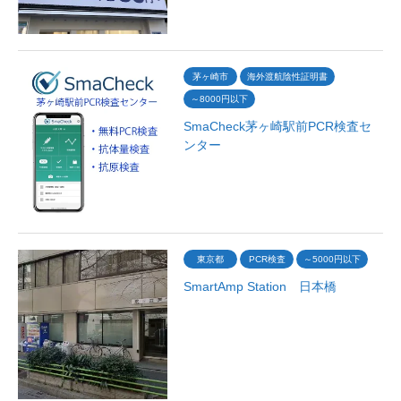
茅ヶ崎市
海外渡航陰性証明書
～8000円以下
SmaCheck茅ヶ崎駅前PCR検査セ
ンター
東京都
PCR検査
～5000円以下
SmartAmp Station 日本橋