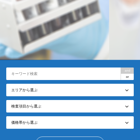
and
or