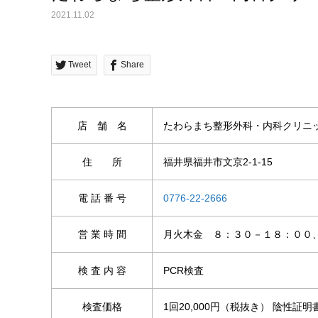
2021.11.02
Tweet
Share
店 舗 名
たわらまち整形外科・内科クリニ
住 所
福井県福井市文京2-1-15
電 話 番 号
0776-22-2666
営 業 時 間
月火木金 ８：３０－１８：００
検 査 内 容
PCR検査
検査価格
1回20,000円（税抜き） 陰性証