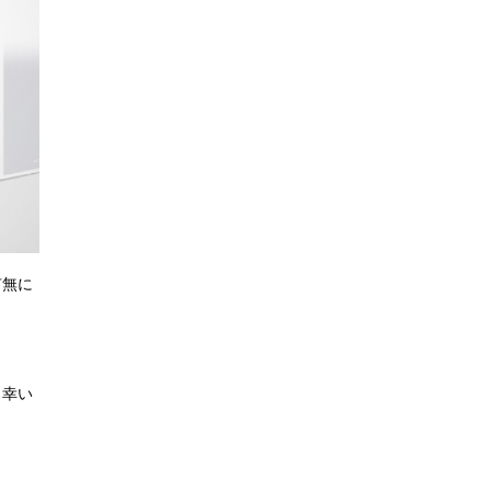
有無に
と幸い