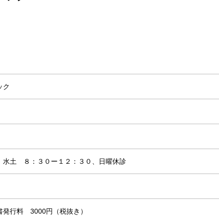
ック
、水土 ８：３０ー１２：３０、日曜休診
明書発行料 3000円（税抜き）