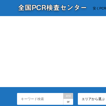
安くPC
and
エリアから選ぶ
or