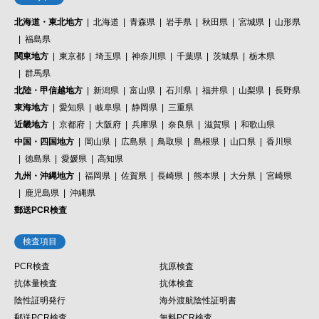
北海道・東北地方
北海道
青森県
岩手県
秋田県
宮城県
山形県
福島県
関東地方
東京都
埼玉県
神奈川県
千葉県
茨城県
栃木県
群馬県
北陸・甲信越地方
新潟県
富山県
石川県
福井県
山梨県
長野県
東海地方
愛知県
岐阜県
静岡県
三重県
近畿地方
京都府
大阪府
兵庫県
奈良県
滋賀県
和歌山県
中国・四国地方
岡山県
広島県
鳥取県
島根県
山口県
香川県
徳島県
愛媛県
高知県
九州・沖縄地方
福岡県
佐賀県
長崎県
熊本県
大分県
宮崎県
鹿児島県
沖縄県
郵送PCR検査
検査項目
PCR検査
抗原検査
抗体量検査
抗体検査
陰性証明発行
海外渡航陰性証明書
郵送PCR検査
無料PCR検査