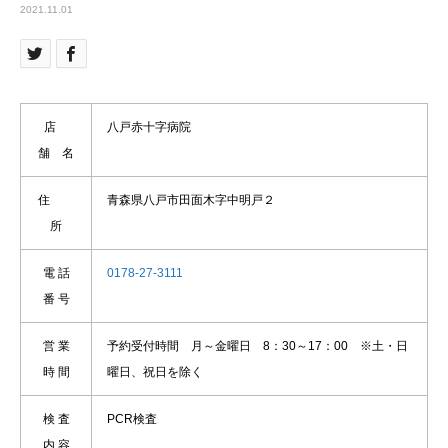
2021.11.01
店
八戸赤十字病院
舗 名
住
青森県八戸市田面木字中明戸２
所
電 話
0178-27-3111
番 号
営 業
予約受付時間 月～金曜日 8：30～17：00 ※土・日
時 間
曜日、祝日を除く
検 査
PCR検査
内 容