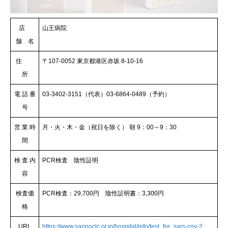
店
山王病院
舗 名
住
〒107-0052 東京都港区赤坂 8-10-16
所
電 話 番
03-3402-3151（代表）03-6864-0489（予約）
号
営 業 時
月・火・木・金（祝日を除く） 朝 9：00～9：30
間
検 査 内
PCR検査 陰性証明
容
検査価
PCR検査：29,700円 陰性証明書：3,300円
格
URL
https://www.sannoclc.or.jp/hospital/info/test_for_sars-cov-2