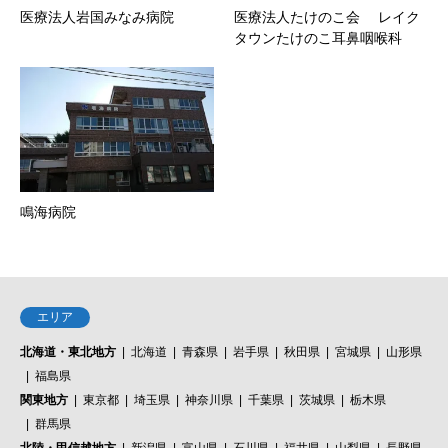
医療法人岩国みなみ病院
医療法人たけのこ会 レイク
タウンたけのこ耳鼻咽喉科
鳴海病院
エリア
北海道・東北地方
北海道
青森県
岩手県
秋田県
宮城県
山形県
福島県
関東地方
東京都
埼玉県
神奈川県
千葉県
茨城県
栃木県
群馬県
北陸・甲信越地方
新潟県
富山県
石川県
福井県
山梨県
長野県