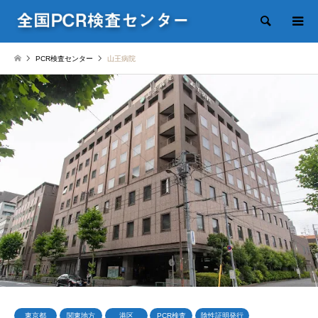
検索
PCR検査センター
山王病院
東京都
関東地方
港区
PCR検査
陰性証明発行