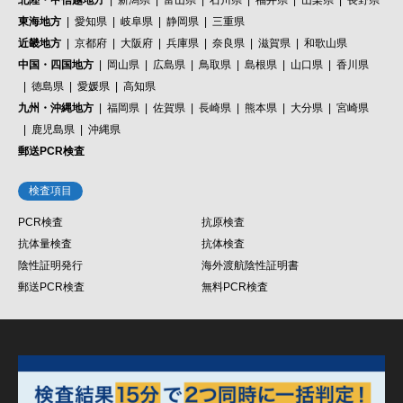
東海地方
愛知県
岐阜県
静岡県
三重県
近畿地方
京都府
大阪府
兵庫県
奈良県
滋賀県
和歌山県
中国・四国地方
岡山県
広島県
鳥取県
島根県
山口県
香川県
徳島県
愛媛県
高知県
九州・沖縄地方
福岡県
佐賀県
長崎県
熊本県
大分県
宮崎県
鹿児島県
沖縄県
郵送PCR検査
検査項目
PCR検査
抗原検査
抗体量検査
抗体検査
陰性証明発行
海外渡航陰性証明書
郵送PCR検査
無料PCR検査