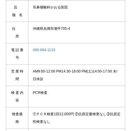
店
耳鼻咽喉科かおる医院
舗 名
住
沖縄県糸満市潮平705-4
所
電 話 番
098-994-1133
号
営 業 時
AM9:00-12:00 PM14:30-18:00 PM(土)14:00-17:00 木/
間
日休診
検 査 内
PCR検査
容
検査価
①ＰＣＲ検査1回12,000円 ②抗原定量検査なし③抗原定
格
性検査なし