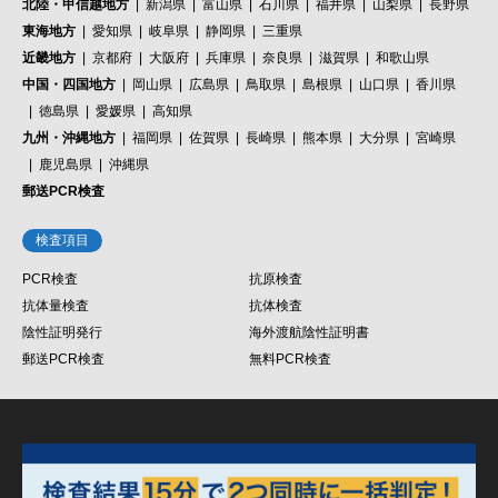
北陸・甲信越地方
新潟県
富山県
石川県
福井県
山梨県
長野県
東海地方
愛知県
岐阜県
静岡県
三重県
近畿地方
京都府
大阪府
兵庫県
奈良県
滋賀県
和歌山県
中国・四国地方
岡山県
広島県
鳥取県
島根県
山口県
香川県
徳島県
愛媛県
高知県
九州・沖縄地方
福岡県
佐賀県
長崎県
熊本県
大分県
宮崎県
鹿児島県
沖縄県
郵送PCR検査
検査項目
PCR検査
抗原検査
抗体量検査
抗体検査
陰性証明発行
海外渡航陰性証明書
郵送PCR検査
無料PCR検査