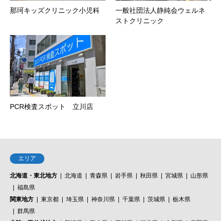
那珂キッズクリニック小児科
一般社団法人静純会ウェルネ
ストクリニック
PCR検査スポット 立川店
エリア
北海道・東北地方
北海道
青森県
岩手県
秋田県
宮城県
山形県
福島県
関東地方
東京都
埼玉県
神奈川県
千葉県
茨城県
栃木県
群馬県