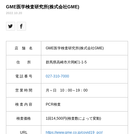
GME医学検査研究所(株式会社GME)
2022.10.20
店 舗 名
GME医学検査研究所(株式会社GME)
住 所
群馬県高崎市片岡町1-1-5
電 話 番 号
027-310-7000
営 業 時 間
月～日 10：00～19：00
検 査 内 容
PCR検査
検査価格
1回14,500円(検査数によって変動)
URL
https://www.gme.co.jp/covid19_pcr/