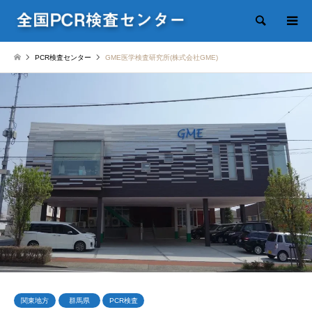
検索
PCR検査センター
GME医学検査研究所(株式会社GME)
関東地方
群馬県
PCR検査